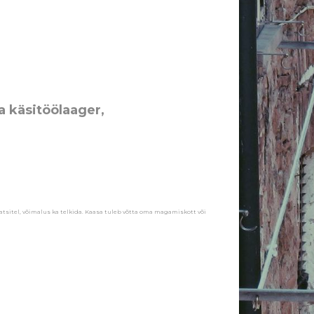
a käsitöölaager,
atsitel, võimalus ka telkida. Kaasa tuleb võtta oma magamiskott või