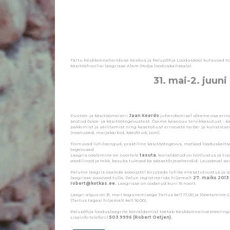
Tartu Keskkonnahariduse Keskus ja Palupõhja Looduskool kutsuvad noo
käsitööhuvilisi laagrisse Alam-Pedja looduskaitsealal.
31. mai-2. juun
Puutöö- ja käsitöömeistri
Jaan Keerdo
juhendamisel võtame osa erin
seotud õppe- ja käsitöötegevustest. Õpime kasepuu tervikkasutust - k
pakkimist ja säilitamist ning kasetohust erinevate tarbe- ja kunstie
(noatuped, marjakarbid, käevõrud, jpm).
Toimuvad lühiloengud, praktiline käsitöötegevus, matkad looduskaitse
tegevused.
Laagris osalemine on noortele
tasuta
, korraldatud on toitlustus ja t
voodilinad ja tekk, kasuks tulevad ka sääsetõrjevahendid. Laupäeval sa
Palume laagris osaleda soovijatel kirjutada lühike enesetutvustus ja
laagrisse soovivad tulla. Palun registreerida hiljemalt
27. maiks 2013
robert@kotkas.ee.
Laagrisse on oodatud kuni 15 noort.
Laagri algus on 31. mail kogunemisega Tartus kell 17.00 ja lõpetamine 2.j
(Tartus tagasi hiljemalt kell 16.00).
Palupõhja looduslaagrite korraldamist toetab Keskkonnainvesteering
Lisainfo telefonil
503 9996 (Robert Oetjen).