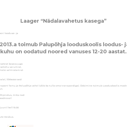
Laager “Nädalavahetus kasega”
ri looduse- ja
i 2013.a toimub Palupõhja looduskoolis loodus- j
kuhu on oodatud noored vanuses 12-20 aastat.
evatest kasepuuga
asetohu varumist,
semete valmistamist
alal, lõkkeäärsed
ransport Tartu ja Palupõhja vahel (võib ka tulla oma transpordiga). Ööbimine toimub Looduskoolis madr
un.
 põhjendus, miks nad
aadressil
uunil kell 15.00
ute Keskus.