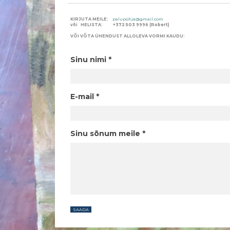
KIRJUTA MEILE:
palupohja@gmail.com
või HELISTA: +372 503 9996 (Robert)
VÕI VÕTA ÜHENDUST ALLOLEVA VORMI KAUDU:
Sinu nimi
E-mail
Sinu sõnum meile