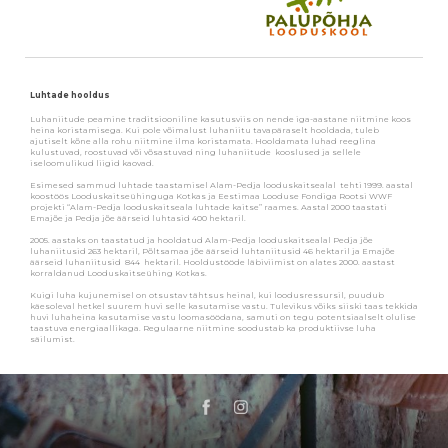
Luhtade hooldus
Luhaniitude peamine traditsiooniline kasutusviis on nende iga-aastane niitmine koos
heina koristamisega. Kui pole võimalust luhaniitu tavapäraselt hooldada, tuleb
ajutiselt kõne alla rohu niitmine ilma koristamata. Hooldamata luhad reeglina
kulustuvad, roostuvad või võsastuvad ning luhaniitude kooslused ja sellele
iseloomulikud liigid kaovad.
Esimesed sammud luhtade taastamisel Alam-Pedja looduskaitsealal tehti 1999. aastal
koostöös Looduskaitseühinguga Kotkas ja Eestimaa Looduse Fondiga Rootsi WWF
projekti “Alam-Pedja looduskaitseala luhtade kaitse” raames. Aastal 2000 taastati
Emajõe ja Pedja jõe äärseid luhtasid 400 hektaril.
2005. aastaks on taastatud ja hooldatud Alam-Pedja looduskaitsealal Pedja jõe
luhaniitusid 263 hektaril, Põltsamaa jõe äärseid luhtaniitusid 46 hektaril ja Emajõe
äärseid luhaniitusid 844 hektaril. Hooldustööde läbiviimist on alates 2000. aastast
korraldanud Looduskaitseühing Kotkas.
Kuigi luha kujunemisel on otsustav tähtsus heinal, kui loodusressursil, puudub
käesoleval hetkel suurem huvi selle kasutamise vastu. Tulevikus võiks siiski taas tekkida
huvi luhaheina kasutamise vastu loomasöödana, samuti on tegu potentsiaalselt olulise
taastuva energiaallikaga. Regulaarne niitmine soodustab ka produktiivse luha
säilumist.